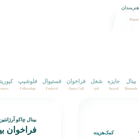
هنرمندان
Magazi
بینال
جایزه
شغل
فراخوان
فستیوال
فلوشیپ
کیوریت
ators
Fellowship
Festival
Open Call
job
Award
Biennale
بینال چاکو آرژانتین
فراخوان بی
کمک‌هزینه