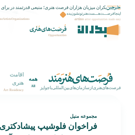
بکران میزبان هزاران فرصت هنری؛ منبعی قدرتمند در برای 
بکران راه اندازی شد
اینجافرصـــت‌هـــست‌هنرتونشون‌بده
artino
ne
Artists
Organizations
artist opportunities made easy
Opportunities
اقامت
همه
هنری
All
‌فرصت‌های‌هنری‌از‌سازمان‌های‌بین‌المللی‌با‌جوایز
Art Residency
مجموعه منیل
فراخوان فلوشیپ پیشادکتری