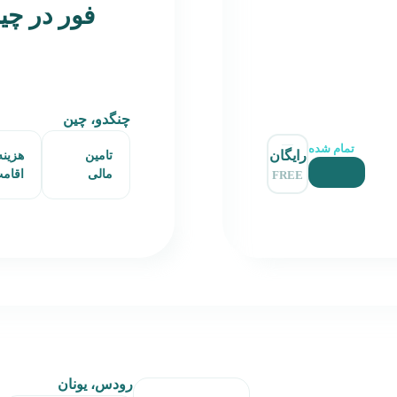
فور در چی
چنگدو، چین
تمام شده
رایگان
تامین
هزینه
مالی
اقام
FREE
رودس، یونان