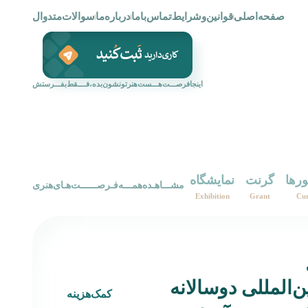
صفحه‌اصلی
قوانین‌و‌شرایط
تماس‌با‌ما
درباره‌ما
سوالات‌متدوال
اینجافرصـــت‌هـــست‌هنرتونشون‌بده،فــــقط‌بفـــرستش
ورها
گرنت
نمایشگاه
‌‌مشـــاهـده‌همـــه‌فـرصــــــت‌هـای‌هنری‌
Exhibition
Grant
Cur
ن‌المللی دوسالانه
کمک‌هزینه