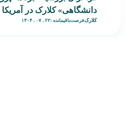
دانشگاهی» کلارک در آمریکا
کلارک
فرصت‌باقیمانده :
۲۲ . ۰۷ . ۱۴۰۴
صفحه‌اصلی
بکران پلتفرمی است نوآورانه در حوزه هنر و فرصت‌های بین‌المللی،
درباره‌ بکران
با هدف پیوند میان هنرمندان فارسی‌زبان و نهادهای فرهنگی،
تماس‌ با‌ بکران
گالری‌ها، رزیدنسی‌ها و برنامه‌های هنری جهانی. بکران با ترجمه،
همه‌محصولات
تحلیل، و بازنشر فراخوان‌ها، بورسیه‌ها، و فرصت‌های رزیدنسی
مجله‌خبری
معتبر، مسیری شفاف و قابل اعتماد برای دسترسی به منابع
شگفت‌انگیز‌شو