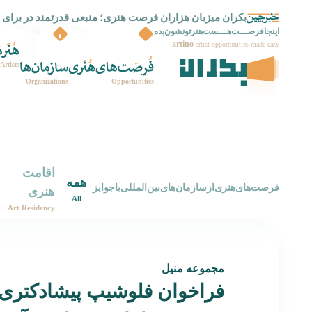
بکران میزبان هزاران فرصت هنری؛ منبعی قدرتمند در برای 
بکران راه اندازی شد
اینجافرصـــت‌هـــست‌هنرتونشون‌بده
artino
artist opportunities made easy
Artists
Organizations
Opportunities
اقامت
همه
‌فرصت‌های‌هنری‌از‌سازمان‌های‌بین‌المللی‌با‌جوایز
هنری
All
Art Residency
مجموعه منیل
فراخوان فلوشیپ پیشادکتری