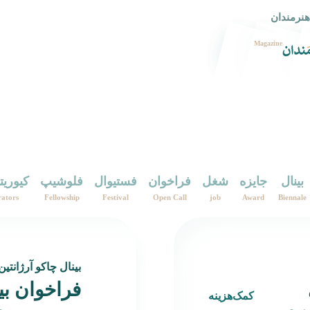
هنرمندان
Magazine
بینال
جایزه
شغل
فراخوان
فستیوال
فلوشیپ
کیوریت
ators
Fellowship
Festival
Open Call
job
Award
Biennale
بینال چاکو آرژانتین
فراخوان بی
کمک‌هزینه