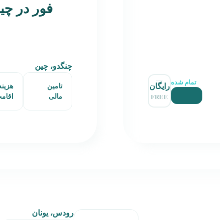
فور در چی
چنگدو، چین
تمام شده
رایگان
تامین
هزینه
مالی
اقام
FREE
رودس، یونان