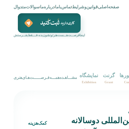
صفحه‌اصلی
قوانین‌و‌شرایط
تماس‌با‌ما
درباره‌ما
سوالات‌متدوال
اینجافرصـــت‌هـــست‌هنرتونشون‌بده،فــــقط‌بفـــرستش
ورها
گرنت
نمایشگاه
‌‌مشـــاهـده‌همـــه‌فـرصــــــت‌هـای‌هنری‌
Exhibition
Grant
Cur
ن‌المللی دوسالانه
کمک‌هزینه