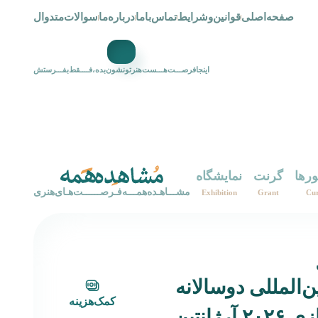
صفحه‌اصلی
قوانین‌و‌شرایط
تماس‌با‌ما
درباره‌ما
سوالات‌متدوال
اینجافرصـــت‌هـــست‌هنرتونشون‌بده،فــــقط‌بفـــرستش
ورها
گرنت
نمایشگاه
Cur
Grant
Exhibition
‌‌مشـــاهـده‌همـــه‌فـرصــــــت‌هـای‌هنری‌
ن‌المللی دوسالانه
کمک‌هزینه
ژانتین