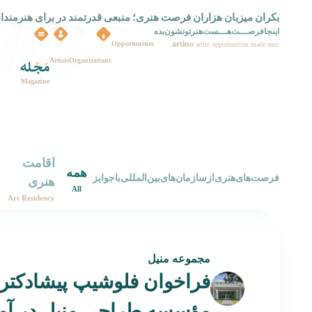
بکران میزبان هزاران فرصت هنری؛ منبعی قدرتمند در برای هنرمندا
بکران راه اندازی شد
اینجافرصـــت‌هـــست‌هنرتونشون‌بده
artino
Opportunities
artist opportunities made easy
Artists
Organizations
Magazine
اقامت
همه
‌فرصت‌های‌هنری‌از‌سازمان‌های‌بین‌المللی‌با‌جوایز
هنری
All
Art Residency
مجموعه منیل
فراخوان فلوشیپ پیشادکتر
مؤسسه طراحی مِنیل در آمر