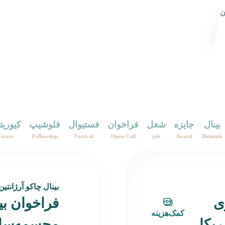
ن
بینال
جایزه
شغل
فراخوان
فستیوال
فلوشیپ
کیوریت
ators
Fellowship
Festival
Open Call
job
Award
Biennale
بینال چاکو آرژانتین
ی
فراخوان بی
کمک‌هزینه
یکا
مجسمه‌سازی ۲۰۲۶ آر