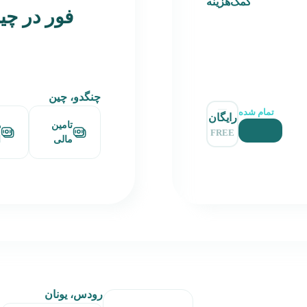
کمک‌هزینه
فور در چی
چنگدو، چین
تمام شده
رایگان
تامین
ه
FREE
مالی
ا
رودس، یونان