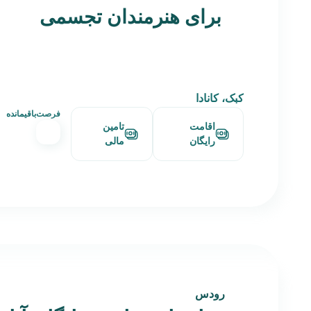
برای هنرمندان تجسمی
کبک، کانادا
فرصت‌باقیمانده
اقامت
تامین
رایگان
مالی
رودس