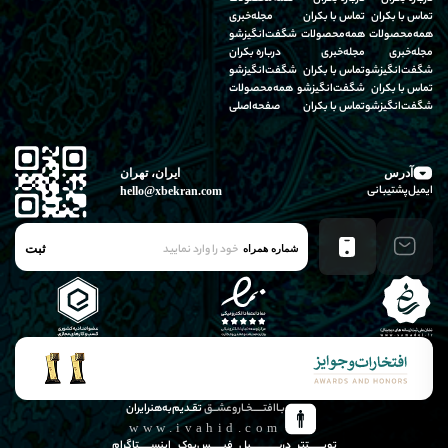
تماس‌ با‌ بکران
تماس‌ با‌ بکران
مجله‌خبری
همه‌محصولات
همه‌محصولات
شگفت‌انگیز‌شو
مجله‌خبری
مجله‌خبری
درباره‌ بکران
شگفت‌انگیز‌شو
تماس‌ با‌ بکران
شگفت‌انگیز‌شو
تماس‌ با‌ بکران
شگفت‌انگیز‌شو
همه‌محصولات
شگفت‌انگیز‌شو
تماس‌ با‌ بکران
صفحه‌اصلی
آدرس
ایران، تهران
ایمیل‌پشتیبانی
hello@xbekran.com
ثبت
شماره همراه
بـاافتـــــخـاروعشــق
تقـدیم‌به‌هنرایران
www.ivahid.com
تویـــــــتتر
دریـــــــــــــبل
فیــــــس‌بوک
اینســــــتاگرام