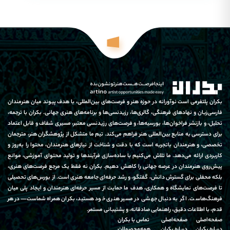
بکران پلتفرمی است نوآورانه در حوزه هنر و فرصت‌های بین‌المللی، با هدف پیوند میان هنرمندان
فارسی‌زبان و نهادهای فرهنگی، گالری‌ها، رزیدنسی‌ها و برنامه‌های هنری جهانی. بکران با ترجمه،
تحلیل، و بازنشر فراخوان‌ها، بورسیه‌ها، و فرصت‌های رزیدنسی معتبر، مسیری شفاف و قابل اعتماد
برای دسترسی به منابع بین‌المللی هنر فراهم می‌کند. تیم ما متشکل از پژوهشگران هنر، مترجمان
تخصصی، و هنرمندان باتجربه است که با دقت و شناخت از نیازهای هنرمندان، محتوا را به‌روز و
کاربردی ارائه می‌دهد. ما تلاش می‌کنیم با ساده‌سازی فرآیندها و تولید محتوای آموزشی، موانع
پیش‌روی هنرمندان در عرصه جهانی را کاهش دهیم. بکران نه فقط یک مرجع فرصت‌های هنری،
بلکه محفلی برای گسترش دانش، گفتگو، و رشد حرفه‌ای جامعه هنری است. از بورس‌های تحصیلی
تا فرصت‌های نمایشگاه و همکاری، هدف ما حمایت از مسیر حرفه‌ای هنرمندان و ایجاد پلی میان
فرهنگ‌هاست. اگر به دنبال جهشی در مسیر هنری خود هستید، بکران همراه شماست—در هر
قدم، با اطلاعات دقیق، راهنمایی صادقانه، و پشتیبانی مستمر.
صفحه‌اصلی
صفحه‌اصلی
تماس‌ با‌ بکران
درباره‌ بکران
درباره‌ بکران
همه‌محصولات