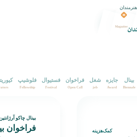
هنرمندان
Magazine
بینال
جایزه
شغل
فراخوان
فستیوال
فلوشیپ
کیوریت
ators
Fellowship
Festival
Open Call
job
Award
Biennale
بینال چاکو آرژانتین
فراخوان بی
کمک‌هزینه