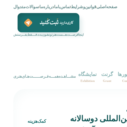
صفحه‌اصلی
قوانین‌و‌شرایط
تماس‌با‌ما
درباره‌ما
سوالات‌متدوال
اینجافرصـــت‌هـــست‌هنرتونشون‌بده،فــــقط‌بفـــرستش
ورها
گرنت
نمایشگاه
‌‌مشـــاهـده‌همـــه‌فـرصــــــت‌هـای‌هنری‌
Exhibition
Grant
Cur
ن‌المللی دوسالانه
کمک‌هزینه