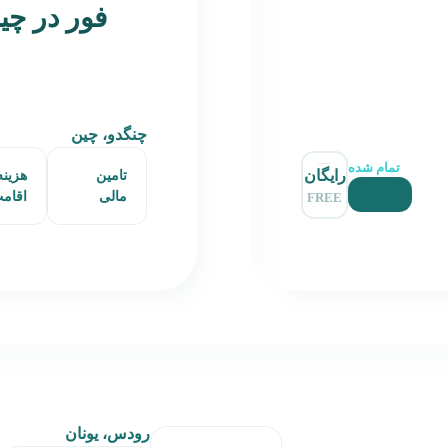
فور در چی
چنگدو، چین
تمام شده
رایگان
تامین
هزینه
مالی
اقام
FREE
رودس، یونان