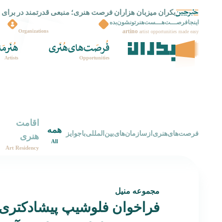
بکران میزبان هزاران فرصت هنری؛ منبعی قدرتمند در برای 
بکران راه اندازی شد
اینجافرصـــت‌هـــست‌هنرتونشون‌بده
artino
Organizations
artist opportunities made easy
Artists
Opportunities
اقامت
همه
‌فرصت‌های‌هنری‌از‌سازمان‌های‌بین‌المللی‌با‌جوایز
هنری
All
Art Residency
مجموعه منیل
فراخوان فلوشیپ پیشادکتری