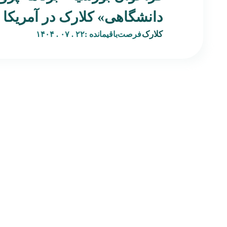
دانشگاهی» کلارک در آمریکا
کلارک
فرصت‌باقیمانده :
۲۲ . ۰۷ . ۱۴۰۴
صفحه‌اصلی
بکران پلتفرمی است نوآورانه در حوزه هنر و فرصت‌های بین‌المللی،
درباره‌ بکران
با هدف پیوند میان هنرمندان فارسی‌زبان و نهادهای فرهنگی،
تماس‌ با‌ بکران
گالری‌ها، رزیدنسی‌ها و برنامه‌های هنری جهانی. بکران با ترجمه،
همه‌محصولات
تحلیل، و بازنشر فراخوان‌ها، بورسیه‌ها، و فرصت‌های رزیدنسی
مجله‌خبری
معتبر، مسیری شفاف و قابل اعتماد برای دسترسی به منابع
شگفت‌انگیز‌شو