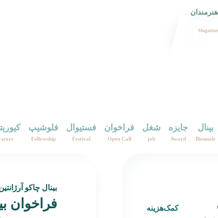
هنرمندان
Magazine
بینال
جایزه
شغل
فراخوان
فستیوال
فلوشیپ
کیوریت
ators
Fellowship
Festival
Open Call
job
Award
Biennale
بینال چاکو آرژانتین
فراخوان بی
کمک‌هزینه