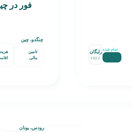
فور در چی
چنگدو، چین
تمام شده
رایگان
تامین
هزینه
مالی
اقام
FREE
رودس، یونان