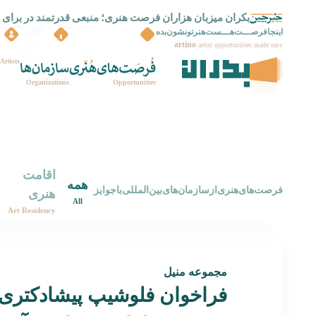
بکران میزبان هزاران فرصت هنری؛ منبعی قدرتمند در برای 
بکران راه اندازی شد
اینجافرصـــت‌هـــست‌هنرتونشون‌بده
artino
artist opportunities made easy
Artists
Organizations
Opportunities
اقامت
همه
‌فرصت‌های‌هنری‌از‌سازمان‌های‌بین‌المللی‌با‌جوایز
هنری
All
Art Residency
مجموعه منیل
فراخوان فلوشیپ پیشادکتری