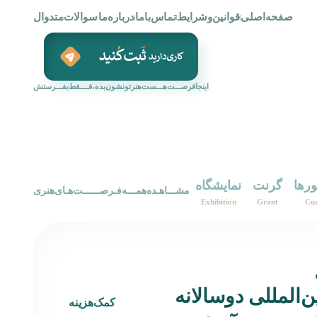
صفحه‌اصلی
قوانین‌و‌شرایط
تماس‌با‌ما
درباره‌ما
سوالات‌متدوال
اینجافرصـــت‌هـــست‌هنرتونشون‌بده،فــــقط‌بفـــرستش
ورها
گرنت
نمایشگاه
‌‌مشـــاهـده‌همـــه‌فـرصــــــت‌هـای‌هنری‌
Exhibition
Grant
Cur
ن‌المللی دوسالانه
کمک‌هزینه