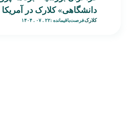
دانشگاهی» کلارک در آمریکا
کلارک
فرصت‌باقیمانده :
۲۲ . ۰۷ . ۱۴۰۴
صفحه‌اصلی
بکران پلتفرمی است نوآورانه در حوزه هنر و فرصت‌های بین‌المللی،
درباره‌ بکران
با هدف پیوند میان هنرمندان فارسی‌زبان و نهادهای فرهنگی،
تماس‌ با‌ بکران
گالری‌ها، رزیدنسی‌ها و برنامه‌های هنری جهانی. بکران با ترجمه،
همه‌محصولات
تحلیل، و بازنشر فراخوان‌ها، بورسیه‌ها، و فرصت‌های رزیدنسی
مجله‌خبری
معتبر، مسیری شفاف و قابل اعتماد برای دسترسی به منابع
شگفت‌انگیز‌شو