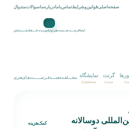
صفحه‌اصلی
قوانین‌و‌شرایط
تماس‌با‌ما
درباره‌ما
سوالات‌متدوال
اینجافرصـــت‌هـــست‌هنرتونشون‌بده،فــــقط‌بفـــرستش
ورها
گرنت
نمایشگاه
‌‌مشـــاهـده‌همـــه‌فـرصــــــت‌هـای‌هنری‌
Exhibition
Grant
Cur
ن‌المللی دوسالانه
کمک‌هزینه