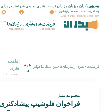
بکران میزبان هزاران فرصت هنری؛ منبعی قدرتمند در برای 
بکران راه اندازی شد
اینجافرصـــت‌هـــست‌هنرتونشون‌بده
artino
artist opportunities made easy
Artists
Organizations
Opportunities
اقامت
همه
‌فرصت‌های‌هنری‌از‌سازمان‌های‌بین‌المللی‌با‌جوایز
هنری
All
Art Residency
مجموعه منیل
فراخوان فلوشیپ پیشادکتری