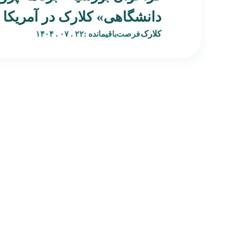
دانشگاهی» کلارک در آمریکا
کلارک
فرصت‌باقیمانده :
۲۲ . ۰۷ . ۱۴۰۴
صفحه‌اصلی
بکران پلتفرمی است نوآورانه در حوزه هنر و فرصت‌های بین‌المللی،
درباره‌ بکران
با هدف پیوند میان هنرمندان فارسی‌زبان و نهادهای فرهنگی،
تماس‌ با‌ بکران
گالری‌ها، رزیدنسی‌ها و برنامه‌های هنری جهانی. بکران با ترجمه،
همه‌محصولات
تحلیل، و بازنشر فراخوان‌ها، بورسیه‌ها، و فرصت‌های رزیدنسی
مجله‌خبری
معتبر، مسیری شفاف و قابل اعتماد برای دسترسی به منابع
شگفت‌انگیز‌شو