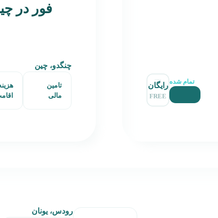
فور در چی
چنگدو، چین
تمام شده
رایگان
تامین
هزینه
مالی
اقام
FREE
رودس، یونان