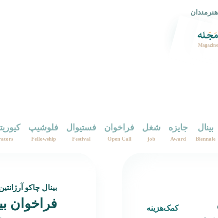
هنرمندان
Magazine
بینال
جایزه
شغل
فراخوان
فستیوال
فلوشیپ
کیوریت
ators
Fellowship
Festival
Open Call
job
Award
Biennale
بینال چاکو آرژانتین
فراخوان بی
کمک‌هزینه