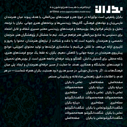
بکران پلتفرمی است نوآورانه در حوزه هنر و فرصت‌های بین‌المللی، با هدف پیوند میان هنرمندان
فارسی‌زبان و نهادهای فرهنگی، گالری‌ها، رزیدنسی‌ها و برنامه‌های هنری جهانی. بکران با ترجمه،
تحلیل، و بازنشر فراخوان‌ها، بورسیه‌ها، و فرصت‌های رزیدنسی معتبر، مسیری شفاف و قابل اعتماد
برای دسترسی به منابع بین‌المللی هنر فراهم می‌کند. تیم ما متشکل از پژوهشگران هنر، مترجمان
تخصصی، و هنرمندان باتجربه است که با دقت و شناخت از نیازهای هنرمندان، محتوا را به‌روز و
کاربردی ارائه می‌دهد. ما تلاش می‌کنیم با ساده‌سازی فرآیندها و تولید محتوای آموزشی، موانع
پیش‌روی هنرمندان در عرصه جهانی را کاهش دهیم. بکران نه فقط یک مرجع فرصت‌های هنری،
بلکه محفلی برای گسترش دانش، گفتگو، و رشد حرفه‌ای جامعه هنری است. از بورس‌های تحصیلی
تا فرصت‌های نمایشگاه و همکاری، هدف ما حمایت از مسیر حرفه‌ای هنرمندان و ایجاد پلی میان
فرهنگ‌هاست. اگر به دنبال جهشی در مسیر هنری خود هستید، بکران همراه شماست—در هر
قدم، با اطلاعات دقیق، راهنمایی صادقانه، و پشتیبانی مستمر.
صفحه‌اصلی
صفحه‌اصلی
تماس‌ با‌ بکران
درباره‌ بکران
درباره‌ بکران
همه‌محصولات
تماس‌ با‌ بکران
تماس‌ با‌ بکران
مجله‌خبری
همه‌محصولات
همه‌محصولات
شگفت‌انگیز‌شو
مجله‌خبری
مجله‌خبری
درباره‌ بکران
شگفت‌انگیز‌شو
تماس‌ با‌ بکران
شگفت‌انگیز‌شو
تماس‌ با‌ بکران
شگفت‌انگیز‌شو
همه‌محصولات
شگفت‌انگیز‌شو
تماس‌ با‌ بکران
صفحه‌اصلی