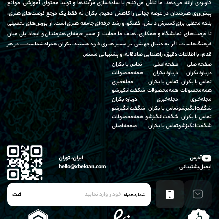
کاربردی ارائه می‌دهد. ما تلاش می‌کنیم با ساده‌سازی فرآیندها و تولید محتوای آموزشی، موانع
پیش‌روی هنرمندان در عرصه جهانی را کاهش دهیم. بکران نه فقط یک مرجع فرصت‌های هنری،
بلکه محفلی برای گسترش دانش، گفتگو، و رشد حرفه‌ای جامعه هنری است. از بورس‌های تحصیلی
تا فرصت‌های نمایشگاه و همکاری، هدف ما حمایت از مسیر حرفه‌ای هنرمندان و ایجاد پلی میان
فرهنگ‌هاست. اگر به دنبال جهشی در مسیر هنری خود هستید، بکران همراه شماست—در هر
قدم، با اطلاعات دقیق، راهنمایی صادقانه، و پشتیبانی مستمر.
صفحه‌اصلی
صفحه‌اصلی
تماس‌ با‌ بکران
درباره‌ بکران
درباره‌ بکران
همه‌محصولات
تماس‌ با‌ بکران
تماس‌ با‌ بکران
مجله‌خبری
همه‌محصولات
همه‌محصولات
شگفت‌انگیز‌شو
مجله‌خبری
مجله‌خبری
درباره‌ بکران
شگفت‌انگیز‌شو
تماس‌ با‌ بکران
شگفت‌انگیز‌شو
تماس‌ با‌ بکران
شگفت‌انگیز‌شو
همه‌محصولات
شگفت‌انگیز‌شو
تماس‌ با‌ بکران
صفحه‌اصلی
آدرس
ایران، تهران
ایمیل‌پشتیبانی
hello@xbekran.com
ثبت
شماره همراه