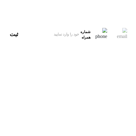
آدرس
ایران، تهران
ایمیل‌پشتیبانی
hello@xbekran.com
شماره
ثبت
همراه
تویـــــــتتر
دریـــــــــــــبل
فیــــــس‌بوک
اینســــــتاگرام
instagram
facebook
dribbble
twitter