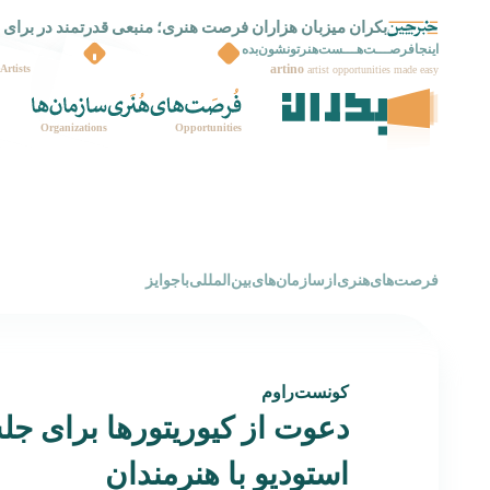
بکران میزبان هزاران فرصت هنری؛ منبعی قدرتمند در برای 
بکران راه اندازی شد
اینجافرصـــت‌هـــست‌هنرتونشون‌بده
artino
Artists
artist opportunities made easy
Organizations
Opportunities
‌فرصت‌های‌هنری‌از‌سازمان‌های‌بین‌المللی‌با‌جوایز
کونست‌راوم
دعوت از کیوریتورها برای ج
استودیو با هنرمندان