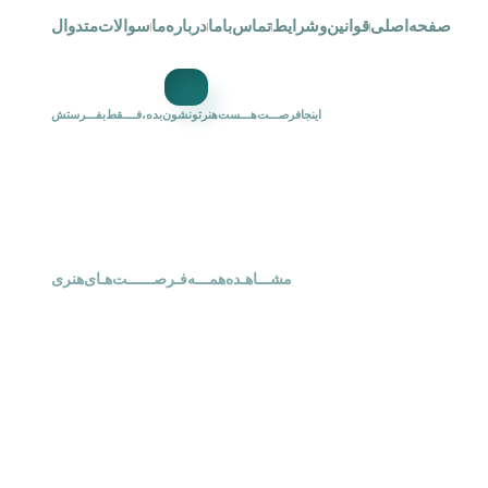
صفحه‌اصلی
قوانین‌و‌شرایط
تماس‌با‌ما
درباره‌ما
سوالات‌متدوال
اینجافرصـــت‌هـــست‌هنرتونشون‌بده،فــــقط‌بفـــرستش
‌‌مشـــاهـده‌همـــه‌فـرصــــــت‌هـای‌هنری‌