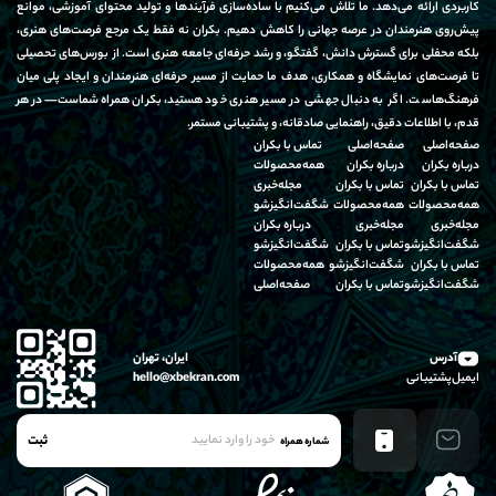
کاربردی ارائه می‌دهد. ما تلاش می‌کنیم با ساده‌سازی فرآیندها و تولید محتوای آموزشی، موانع
پیش‌روی هنرمندان در عرصه جهانی را کاهش دهیم. بکران نه فقط یک مرجع فرصت‌های هنری،
بلکه محفلی برای گسترش دانش، گفتگو، و رشد حرفه‌ای جامعه هنری است. از بورس‌های تحصیلی
تا فرصت‌های نمایشگاه و همکاری، هدف ما حمایت از مسیر حرفه‌ای هنرمندان و ایجاد پلی میان
فرهنگ‌هاست. اگر به دنبال جهشی در مسیر هنری خود هستید، بکران همراه شماست—در هر
قدم، با اطلاعات دقیق، راهنمایی صادقانه، و پشتیبانی مستمر.
صفحه‌اصلی
صفحه‌اصلی
تماس‌ با‌ بکران
درباره‌ بکران
درباره‌ بکران
همه‌محصولات
تماس‌ با‌ بکران
تماس‌ با‌ بکران
مجله‌خبری
همه‌محصولات
همه‌محصولات
شگفت‌انگیز‌شو
مجله‌خبری
مجله‌خبری
درباره‌ بکران
شگفت‌انگیز‌شو
تماس‌ با‌ بکران
شگفت‌انگیز‌شو
تماس‌ با‌ بکران
شگفت‌انگیز‌شو
همه‌محصولات
شگفت‌انگیز‌شو
تماس‌ با‌ بکران
صفحه‌اصلی
آدرس
ایران، تهران
ایمیل‌پشتیبانی
hello@xbekran.com
ثبت
شماره همراه