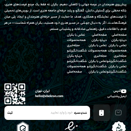
پیش‌روی هنرمندان در عرصه جهانی را کاهش دهیم. بکران نه فقط یک مرجع فرصت‌های هنری،
بلکه محفلی برای گسترش دانش، گفتگو، و رشد حرفه‌ای جامعه هنری است. از بورس‌های تحصیلی
تا فرصت‌های نمایشگاه و همکاری، هدف ما حمایت از مسیر حرفه‌ای هنرمندان و ایجاد پلی میان
فرهنگ‌هاست. اگر به دنبال جهشی در مسیر هنری خود هستید، بکران همراه شماست—در هر
قدم، با اطلاعات دقیق، راهنمایی صادقانه، و پشتیبانی مستمر.
صفحه‌اصلی
صفحه‌اصلی
تماس‌ با‌ بکران
درباره‌ بکران
درباره‌ بکران
همه‌محصولات
تماس‌ با‌ بکران
تماس‌ با‌ بکران
مجله‌خبری
همه‌محصولات
همه‌محصولات
شگفت‌انگیز‌شو
مجله‌خبری
مجله‌خبری
درباره‌ بکران
شگفت‌انگیز‌شو
تماس‌ با‌ بکران
شگفت‌انگیز‌شو
تماس‌ با‌ بکران
شگفت‌انگیز‌شو
همه‌محصولات
شگفت‌انگیز‌شو
تماس‌ با‌ بکران
صفحه‌اصلی
آدرس
ایران، تهران
ایمیل‌پشتیبانی
hello@xbekran.com
ثبت
شماره همراه