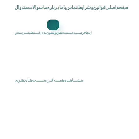
صفحه‌اصلی
قوانین‌و‌شرایط
تماس‌با‌ما
درباره‌ما
سوالات‌متدوال
اینجافرصـــت‌هـــست‌هنرتونشون‌بده،فــــقط‌بفـــرستش
‌‌مشـــاهـده‌همـــه‌فـرصــــــت‌هـای‌هنری‌