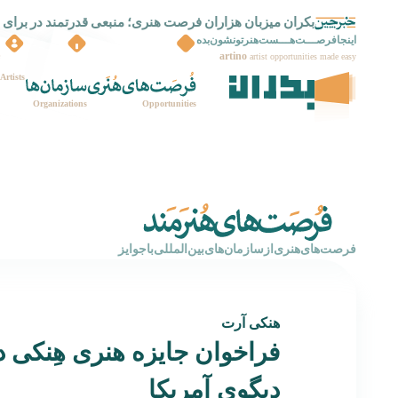
بکران میزبان هزاران فرصت هنری؛ منبعی قدرتمند در برای 
بکران راه اندازی شد
اینجافرصـــت‌هـــست‌هنرتونشون‌بده
artino
artist opportunities made easy
Artists
Organizations
Opportunities
‌فرصت‌های‌هنری‌از‌سازمان‌های‌بین‌المللی‌با‌جوایز
هنکی آرت
فراخوان جایزه هنری هِنکی 
دیگوی آمریکا