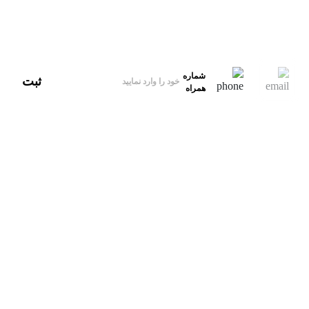
آدرس
ایران، تهران
ایمیل‌پشتیبانی
hello@xbekran.com
شماره
ثبت
همراه
تویـــــــتتر
دریـــــــــــــبل
فیــــــس‌بوک
اینســــــتاگرام
instagram
facebook
dribbble
twitter