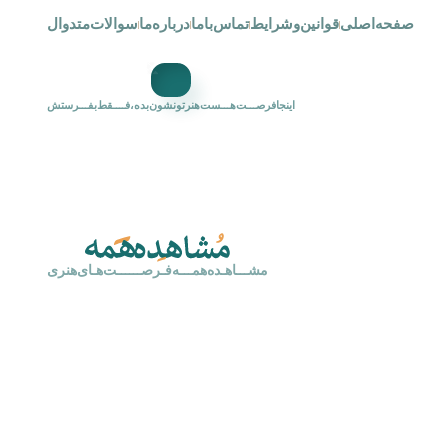
صفحه‌اصلی
قوانین‌و‌شرایط
تماس‌با‌ما
درباره‌ما
سوالات‌متدوال
اینجافرصـــت‌هـــست‌هنرتونشون‌بده،فــــقط‌بفـــرستش
‌‌مشـــاهـده‌همـــه‌فـرصــــــت‌هـای‌هنری‌