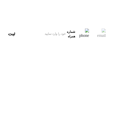
آدرس
ایران، تهران
ایمیل‌پشتیبانی
hello@xbekran.com
شماره
ثبت
همراه
تویـــــــتتر
دریـــــــــــــبل
فیــــــس‌بوک
اینســــــتاگرام
instagram
facebook
dribbble
twitter