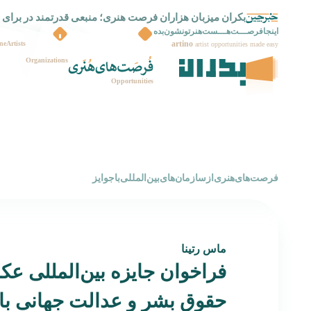
بکران میزبان هزاران فرصت هنری؛ منبعی قدرتمند در برای 
بکران راه اندازی شد
اینجافرصـــت‌هـــست‌هنرتونشون‌بده
artino
ne
Artists
artist opportunities made easy
Organizations
Opportunities
‌فرصت‌های‌هنری‌از‌سازمان‌های‌بین‌المللی‌با‌جوایز
ماس رتینا
فراخوان جایزه بین‌المللی ع
حقوق بشر و عدالت جهانی با