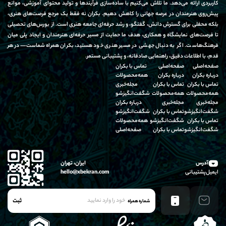
کاربردی ارائه می‌دهد. ما تلاش می‌کنیم با ساده‌سازی فرآیندها و تولید محتوای آموزشی، موانع
پیش‌روی هنرمندان در عرصه جهانی را کاهش دهیم. بکران نه فقط یک مرجع فرصت‌های هنری،
بلکه محفلی برای گسترش دانش، گفتگو، و رشد حرفه‌ای جامعه هنری است. از بورس‌های تحصیلی
تا فرصت‌های نمایشگاه و همکاری، هدف ما حمایت از مسیر حرفه‌ای هنرمندان و ایجاد پلی میان
فرهنگ‌هاست. اگر به دنبال جهشی در مسیر هنری خود هستید، بکران همراه شماست—در هر
قدم، با اطلاعات دقیق، راهنمایی صادقانه، و پشتیبانی مستمر.
صفحه‌اصلی
صفحه‌اصلی
تماس‌ با‌ بکران
درباره‌ بکران
درباره‌ بکران
همه‌محصولات
تماس‌ با‌ بکران
تماس‌ با‌ بکران
مجله‌خبری
همه‌محصولات
همه‌محصولات
شگفت‌انگیز‌شو
مجله‌خبری
مجله‌خبری
درباره‌ بکران
شگفت‌انگیز‌شو
تماس‌ با‌ بکران
شگفت‌انگیز‌شو
تماس‌ با‌ بکران
شگفت‌انگیز‌شو
همه‌محصولات
شگفت‌انگیز‌شو
تماس‌ با‌ بکران
صفحه‌اصلی
آدرس
ایران، تهران
ایمیل‌پشتیبانی
hello@xbekran.com
ثبت
شماره همراه