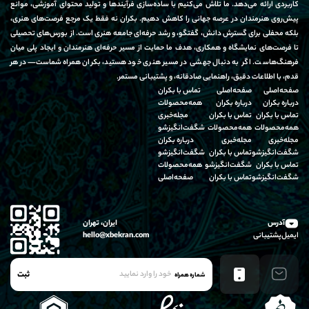
کاربردی ارائه می‌دهد. ما تلاش می‌کنیم با ساده‌سازی فرآیندها و تولید محتوای آموزشی، موانع
پیش‌روی هنرمندان در عرصه جهانی را کاهش دهیم. بکران نه فقط یک مرجع فرصت‌های هنری،
بلکه محفلی برای گسترش دانش، گفتگو، و رشد حرفه‌ای جامعه هنری است. از بورس‌های تحصیلی
تا فرصت‌های نمایشگاه و همکاری، هدف ما حمایت از مسیر حرفه‌ای هنرمندان و ایجاد پلی میان
فرهنگ‌هاست. اگر به دنبال جهشی در مسیر هنری خود هستید، بکران همراه شماست—در هر
قدم، با اطلاعات دقیق، راهنمایی صادقانه، و پشتیبانی مستمر.
صفحه‌اصلی
صفحه‌اصلی
تماس‌ با‌ بکران
درباره‌ بکران
درباره‌ بکران
همه‌محصولات
تماس‌ با‌ بکران
تماس‌ با‌ بکران
مجله‌خبری
همه‌محصولات
همه‌محصولات
شگفت‌انگیز‌شو
مجله‌خبری
مجله‌خبری
درباره‌ بکران
شگفت‌انگیز‌شو
تماس‌ با‌ بکران
شگفت‌انگیز‌شو
تماس‌ با‌ بکران
شگفت‌انگیز‌شو
همه‌محصولات
شگفت‌انگیز‌شو
تماس‌ با‌ بکران
صفحه‌اصلی
آدرس
ایران، تهران
ایمیل‌پشتیبانی
hello@xbekran.com
ثبت
شماره همراه