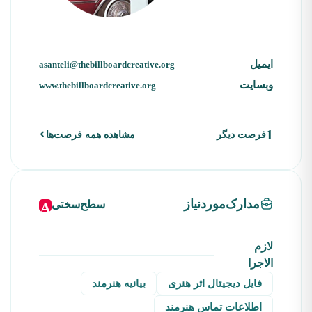
ایمیل
asanteli@thebillboardcreative.org
وبسایت
www.thebillboardcreative.org
1
فرصت دیگر
مشاهده همه فرصت‌ها
مدارک‌موردنیاز
سطح‌سختی
A
لازم
الاجرا
فایل دیجیتال اثر هنری
بیانیه هنرمند
اطلاعات تماس هنرمند