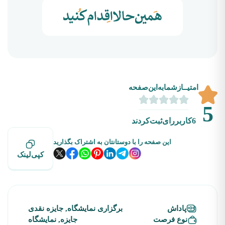
امتیــازشما‌به‌این‌صفحه
5
6
کاربررای‌ثبت‌کردند
این صفحه را با دوستانتان به اشتراک بگذارید
کپی‌لینک
پاداش
برگزاری نمایشگاه, جایزه نقدی
نوع فرصت
جایزه, نمایشگاه