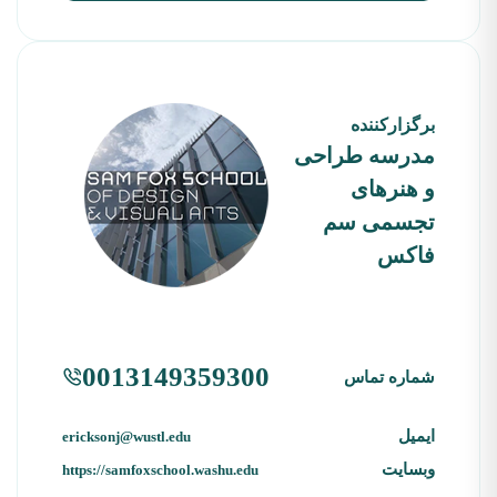
برگزارکننده
مدرسه طراحی
و هنرهای
تجسمی سم
فاکس
0013149359300
شماره تماس
ایمیل
ericksonj@wustl.edu
وبسایت
https://samfoxschool.washu.edu