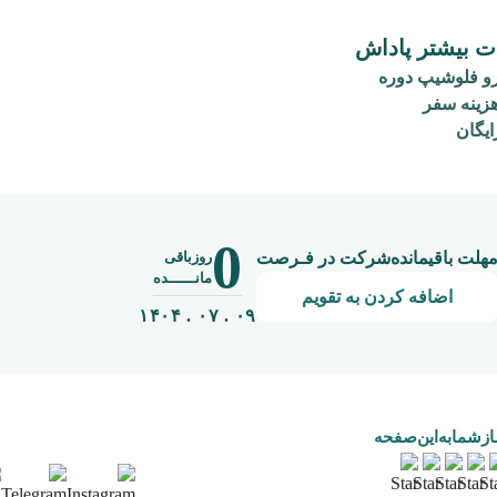
ت بیشتر پاداش
ینه سفر
ایگان
0
روزباقی
هلت باقیمانده‌شرکت در فـرصت
مانــــــده
اضافه کردن به تقویم
۰۹ . ۰۷ . ۱۴۰۴
ـازشما‌به‌این‌صفحه