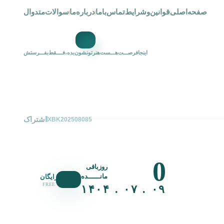
صفحه‌اصلی
قوانین‌و‌شرایط
تماس‌با‌ما
درباره‌ما
سوالات‌متدوال
اینجافرصـــت‌هـــست‌هنرتونشون‌بده،فــــقط‌بفـــرستش
اشتراک
XBK202508085
0
روزباقی
مانــــــده
رایگان
FREE
۰۹ . ۰۷ . ۱۴۰۴