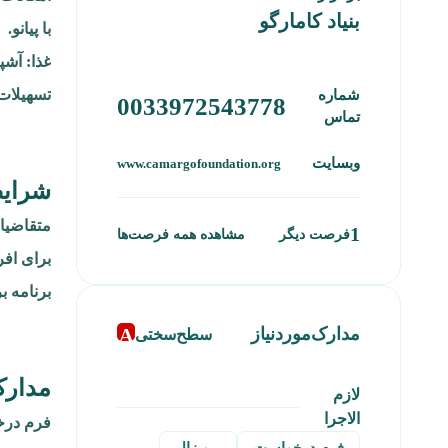
بنیاد کامارگو
با پیانو.
غذا: آش
تسهیلات:
شماره
0033972543778
تماس
وبسایت
www.camargofoundation.org
شرای
متقاضیان
1
فرصت دیگر
مشاهده همه فرصت‌ها
برای افر
برنامه ب
A
مدارک‌موردنیاز
سطح‌سختی
مدارک
لازم
الاجرا
فرم درخ