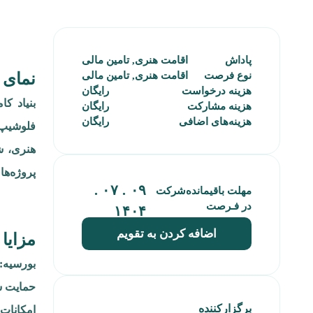
پاداش
اقامت هنری, تامین مالی
نوع فرصت
اقامت هنری, تامین مالی
نمای 
هزینه‌ درخواست
رایگان
هزینه‌ مشارکت
رایگان
هزینه‌های‌ اضافی
رایگان
فلوشیپ ک
پروژه‌های خود بپردازند. 
۰۹ . ۰۷ .
مهلت باقیمانده‌شرکت
در فـرصت
۱۴۰۴
اضافه کردن به تقویم
مزایا 
بورسیه: ۳۵۰ یورو در هفته (مجموع ۳۵۰۰ یورو برای کل د
حمایت س
برگزارکننده