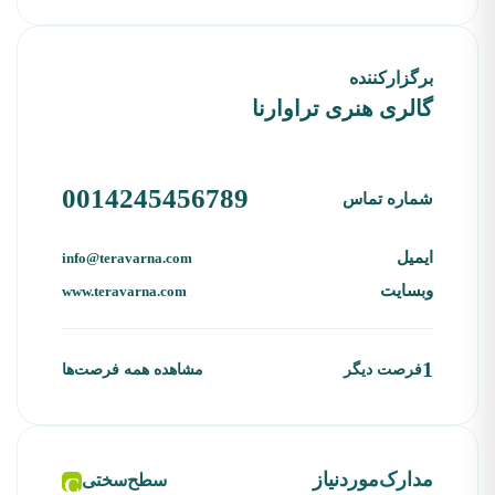
برگزارکننده
گالری هنری تراوارنا
0014245456789
شماره تماس
ایمیل
info@teravarna.com
وبسایت
www.teravarna.com
1
فرصت دیگر
مشاهده همه فرصت‌ها
مدارک‌موردنیاز
سطح‌سختی
C