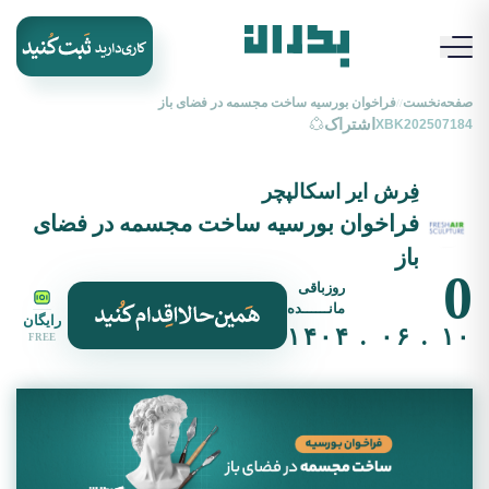
صفحه‌نخست
فراخوان بورسیه ساخت مجسمه در فضای باز
//
اشتراک
XBK202507184
فِرش ایر اسکالپچر
فراخوان بورسیه ساخت مجسمه در فضای
باز
0
روزباقی
مانــــــده
رایگان
۱۰ . ۰۶ . ۱۴۰۴
FREE