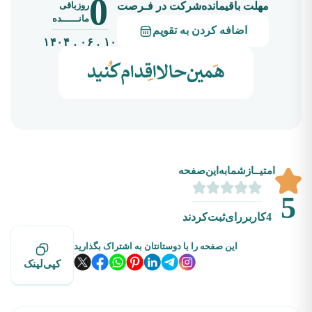
0
روزباقی
مهلت باقیمانده‌شرکت در فـرصت
مانــــــده
اضافه کردن به تقویم
۱۰ . ۰۶ . ۱۴۰۴
امتیــازشما‌به‌این‌صفحه
5
4
کاربررای‌ثبت‌کردند
این صفحه را با دوستانتان به اشتراک بگذارید
کپی‌لینک