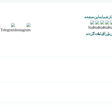
ـازشما‌به‌این‌صفحه
بررای‌ثبت‌کردند