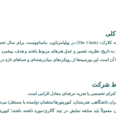
کلی
«مؤسسه کلارک» (The Clark) در ویلیامزتاون، ماساچوست، 
د به تاریخ، نظریه، تفسیر و عملِ هنرهای مربوط باشند و هدف، پیشبر
 آن است. این بورسیه‌ها از رویکردهای میان‌رشته‌ای و صداهای تازه در ت
ط شرکت
کترای تخصصی یا تجربه حرفه‌ای معادل الزامی است.
ن دانشگاهی، هنرمندان، کیوریتورها/منتقدان (وابسته یا مستقل) می‌تو
 معمولاً باید سابقه نمایش در چند گالری/موزه داشته باشند؛ کیوریت