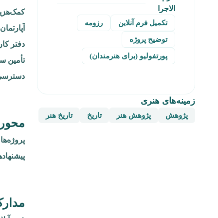
الاجرا
کمک‌هزینه (Stipend) برای
تکمیل فرم آنلاین
رزومه
آپارتما
توضیح پروژه
دفتر کار در کتا
پورتفولیو (برای هنرمندان)
تأمین س
دسترسی 
زمینه‌های هنری
پژوهش
پژوهش هنر
تاریخ
تاریخ هنر
محور 
پیشنهاده
مدارک