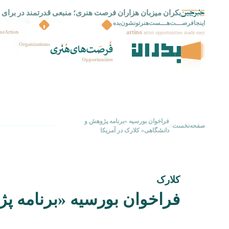
بکران میزبان هزاران فرصت هنری؛ منبعی قدرتمند در برای 
بکران راه اندازی شد
اینجافرصـــت‌هـــست‌هنرتونشون‌بده
artino
ne
Artists
artist opportunities made easy
Organizations
Opportunities
فراخوان بورسیه‌ «برنامه پژوهش و
صفحه‌نخست
//
دانشگاهی» کلارک در آمریکا
کلارک
فراخوان بورسیه‌ «برنامه پ