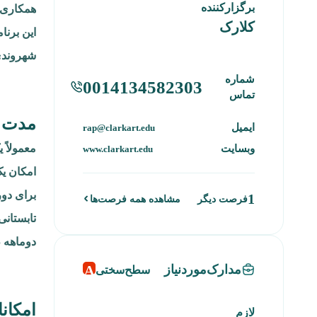
برگزارکننده
همکاری د
کلارک
این برنا
شهروندی
شماره
0014134582303
تماس
مدت 
ایمیل
rap@clarkart.edu
معمولاً ی
وبسایت
www.clarkart.edu
امکان یک
برای دوره
1
فرصت دیگر
مشاهده همه فرصت‌ها
تابستانی ۵ هفته‌ای (ژوئیه تا اواسط اوت
دوماهه ط
A
مدارک‌موردنیاز
سطح‌سختی
امکانا
لازم