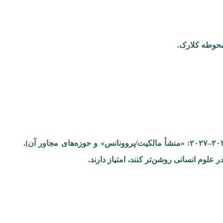
پروژه‌ها باید با محور سالانه برنامه پژوهشگران هم‌راستا باشند (برای سال ۲۰۲۶–۲۰۲۷: «منشأ مالکیت/پروونانس» و حوزه‌های مجاور آن).
علوم انسانی روشن‌تر کنند، امتیاز دارند.