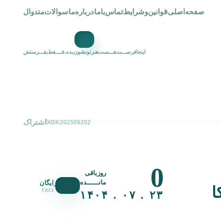
صفحه‌اصلی
قوانین‌و‌شرایط
تماس‌با‌ما
درباره‌ما
سوالات‌متدوال
اینجافرصـــت‌هـــست‌هنرتونشون‌بده،فــــقط‌بفـــرستش
اشتراک
XBK202508202
0
روزباقی
مانــــــده
رایگان
ا
FREE
۲۳ . ۰۷ . ۱۴۰۴