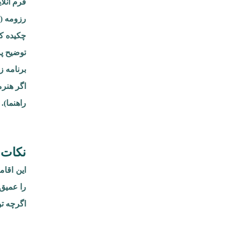
فرم آنل
رزومه (CV).
چکیده کوتاه 
توضیح پروژه (حداکثر ۷۵۰ واژ
برنامه زم
اگر هنر
راهنما).
نکات 
این اقام
را عمیق‌
اگرچه تو