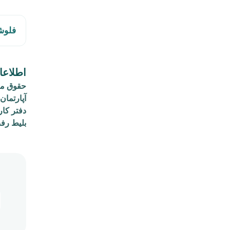
فلوش
اطلاعا
حقوق ما
آپارتما
دفتر کار
بلیط رف
م