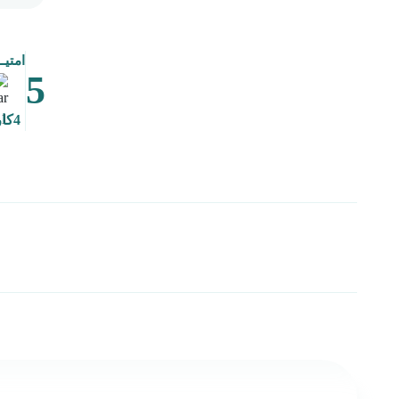
امتیـ
5
4
کار