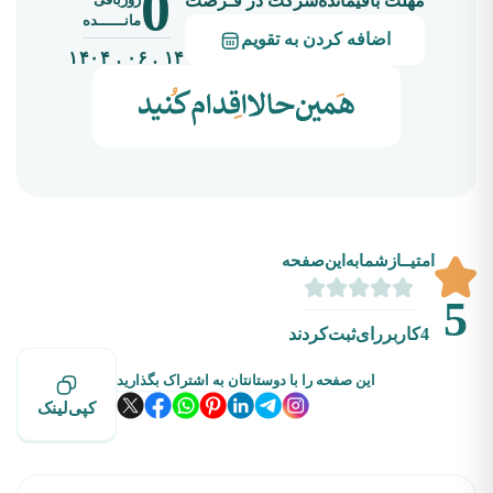
0
مهلت باقیمانده‌شرکت در فـرصت
مانــــــده
اضافه کردن به تقویم
۱۴ . ۰۶ . ۱۴۰۴
امتیــازشما‌به‌این‌صفحه
5
4
کاربررای‌ثبت‌کردند
این صفحه را با دوستانتان به اشتراک بگذارید
کپی‌لینک