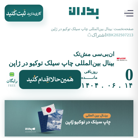
صفحه‌نخست
بینال بین‌المللی چاپ سیلک توکیو در ژاپن
//
اشتراک
XBK202507213
ان‌بی‌سی مش‌تک
بینال بین‌المللی چاپ سیلک توکیو در ژاپن
0
روزباقی
مانــــــده
رایگان
۱۴ . ۰۶ . ۱۴۰۴
FREE