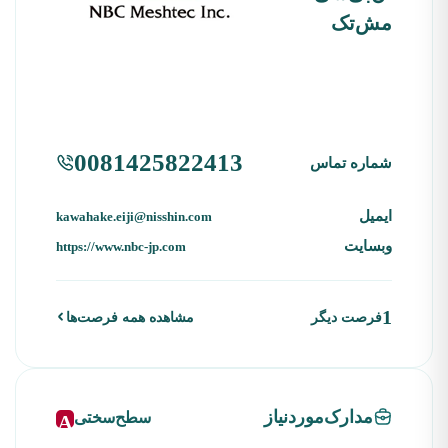
مش‌تک
0081425822413
شماره تماس
ایمیل
kawahake.eiji@nisshin.com
وبسایت
https://www.nbc-jp.com
1
فرصت دیگر
مشاهده همه فرصت‌ها
مدارک‌موردنیاز
سطح‌سختی
A